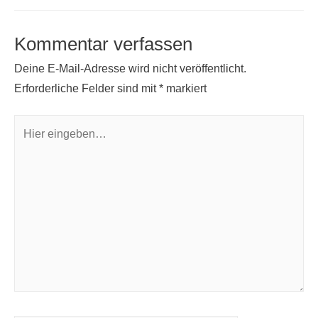
p
I
e
i
n
r
l
Kommentar verfassen
e
Deine E-Mail-Adresse wird nicht veröffentlicht.
s
Erforderliche Felder sind mit
*
markiert
t
Hier
eingeben…