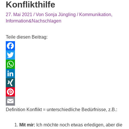
Konflikthilfe
27. Mai 2021
/ Von
Sonja Jüngling
/
Kommunikation
,
Information&Nachschlagen
Teile diesen Beitrag:
F
a
T
c
w
W
e
i
h
L
b
t
a
i
X
o
t
t
n
I
P
Definition Konflikt = unterschiedliche Bedürfnisse, z.B.:
o
e
s
k
N
i
E
k
r
A
e
G
n
m
Mit mir:
Ich möchte noch etwas erledigen, aber die
p
d
t
a