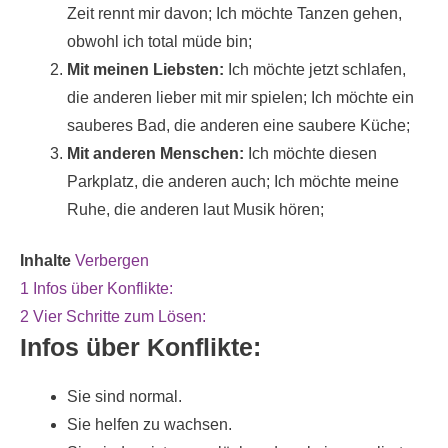
Zeit rennt mir davon; Ich möchte Tanzen gehen,
p
I
e
i
obwohl ich total müde bin;
n
r
l
Mit meinen Liebsten:
Ich möchte jetzt schlafen,
e
die anderen lieber mit mir spielen; Ich möchte ein
sauberes Bad, die anderen eine saubere Küche;
s
Mit anderen Menschen:
Ich möchte diesen
t
Parkplatz, die anderen auch; Ich möchte meine
Ruhe, die anderen laut Musik hören;
Inhalte
Verbergen
1
Infos über Konflikte:
2
Vier Schritte zum Lösen:
Infos über Konflikte:
Sie sind normal.
Sie helfen zu wachsen.